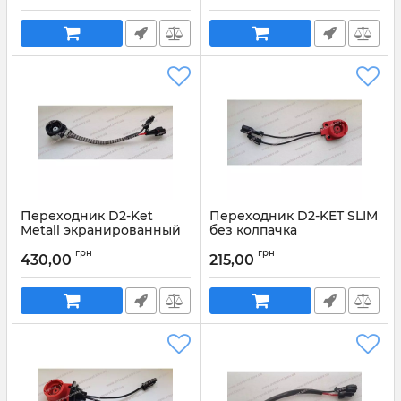
Переходник D2-Ket
Переходник D2-KET SLIM
Metall экранированный
без колпачка
провод
Артикул:
1283
грн
грн
430,00
215,00
Артикул:
1284