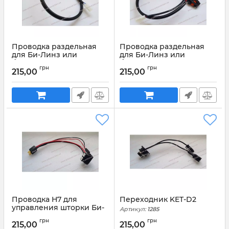
Проводка раздельная
Проводка раздельная
для Би-Линз или
для Би-Линз или
биксенона Н4
биксенона Н4
грн
грн
(негативная)
(позитивная)
215,00
215,00
Артикул:
1288
Артикул:
1287
Проводка Н7 для
Переходник KET-D2
управления шторки Би-
Артикул:
1285
Линз
грн
грн
215,00
215,00
Артикул:
1286