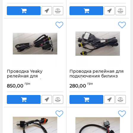
Проводка Yeaky
Проводка релейная для
релейная для
подключения билинз
подключения билинз
или биксенона Н4
грн
грн
или биксенона Н4
850,00
280,00
Артикул:
1289
Артикул:
1290