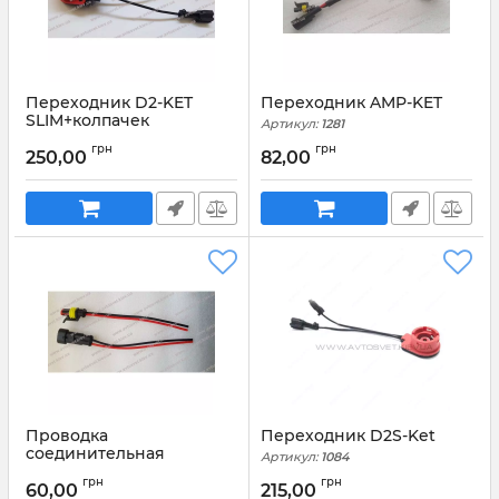
Переходник D2-KET
Переходник AMP-KET
SLIM+колпачек
Артикул:
1281
Артикул:
1282
грн
грн
250,00
82,00
Проводка
Переходник D2S-Ket
соединительная
Артикул:
1084
(Папа+Мама) AMP-2
грн
грн
60,00
215,00
Артикул:
1258