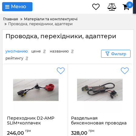
0
Меню
Главная
Матеріали та комплектуючі
Проводка, перехідники, адаптери
Проводка, перехідники, адаптери
умолчанию
цене
названию
Фильтр
рейтингу
Переходник D2-AMP
Раздельная
SLIM+колпачек
биксеноновая проводка
12-24V Позитив+Негатив
Артикул:
1292
грн
грн
246,00
328,00
Артикул:
1291